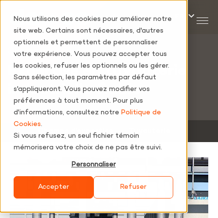
Nous utilisons des cookies pour améliorer notre
site web. Certains sont nécessaires, d'autres
optionnels et permettent de personnaliser
Champ d’expertise
votre expérience. Vous pouvez accepter tous
les cookies, refuser les optionnels ou les gérer.
Expertise en tuyauterie
Sans sélection, les paramètres par défaut
industrielle fiable
s'appliqueront. Vous pouvez modifier vos
préférences à tout moment. Pour plus
d'informations, consultez notre
Politique de
Cookies
.
‐
Champs d’expertise
‐
Tuyauterie
Si vous refusez, un seul fichier témoin
mémorisera votre choix de ne pas être suivi.
Personnaliser
Accepter
Refuser