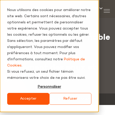
Nous utilisons des cookies pour améliorer notre
site web. Certains sont nécessaires, d'autres
optionnels et permettent de personnaliser
Domaines d'activités
votre expérience. Vous pouvez accepter tous
les cookies, refuser les optionnels ou les gérer.
DAWCO :
P
artenaire fiable
Sans sélection, les paramètres par défaut
pour vos projets
s'appliqueront. Vous pouvez modifier vos
préférences à tout moment. Pour plus
envrionnementaux,
d'informations, consultez notre
Politique de
traitement des eaux et
Cookies
.
Si vous refusez, un seul fichier témoin
gestion des déchets
mémorisera votre choix de ne pas être suivi.
Personnaliser
Accepter
Refuser
‐
Domaines d’activité
‐
Environnement