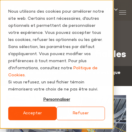
Nous utilisons des cookies pour améliorer notre
site web. Certains sont nécessaires, d'autres
optionnels et permettent de personnaliser
Champ d’expertise
votre expérience. Vous pouvez accepter tous
les cookies, refuser les optionnels ou les gérer.
Service électrique et
Sans sélection, les paramètres par défaut
entretien préventif fiables
s'appliqueront. Vous pouvez modifier vos
préférences à tout moment. Pour plus
d'informations, consultez notre
Politique de
‐
Champs d’expertise
‐
Service électrique
Cookies
.
et entretien préventif
Si vous refusez, un seul fichier témoin
mémorisera votre choix de ne pas être suivi.
Personnaliser
Accepter
Refuser