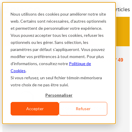
Tous les articles
Nous utilisons des cookies pour améliorer notre site
web. Certains sont nécessaires, d'autres optionnels
et permettent de personnaliser votre expérience.
Vous pouvez accepter tous les cookies, refuser les
optionnels ou les gérer. Sans sélection, les
paramètres par défaut s'appliqueront. Vous pouvez
modifier vos préférences à tout moment. Pour plus
QUOI DE NEUF DAWCO
Édition N° 49
d'informations, consultez notre
Politique de
Ressources Humaines
Cookies
.
Si vous refusez, un seul fichier témoin mémorisera
Août 2025
votre choix de ne pas être suivi.
Personnaliser
Jean-François Brodeur
Directeur ressources
Accepter
Refuser
humaines