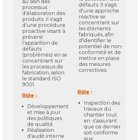
au sein des
défauts. Il s'agit
processus
d'une approche
d'élaboration des
réactive se
produits. Il s'agit
concentrant sur
d'une procédure
les éléments
proactive visant à
fabriqués, afin
prévenir
d'identifier le
l'apparition de
potentiel de non-
défauts
conformité et de
(problèmes) en se
mettre en place
concentrant sur
des mesures
les processus de
correctives.
fabrication, selon
le standard ISO
9001.
R
ôle
:
Rôl
e
:
Inspection des
Développement
travaux du
et mise à jour
chantier tout
des politiques
en s'assurant
de qualité.
que ce dernier
Réalisation
soit conforme
d'audit interne
aux