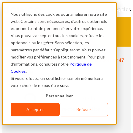
Tous les articles
Nous utilisons des cookies pour améliorer notre site
web. Certains sont nécessaires, d'autres optionnels
et permettent de personnaliser votre expérience.
Vous pouvez accepter tous les cookies, refuser les
optionnels ou les gérer. Sans sélection, les
paramètres par défaut s'appliqueront. Vous pouvez
modifier vos préférences à tout moment. Pour plus
QUOI DE NEUF DAWCO
Édition N° 47
d'informations, consultez notre
Politique de
Qualité
Cookies
.
Si vous refusez, un seul fichier témoin mémorisera
Avril 2025
votre choix de ne pas être suivi.
Personnaliser
Mohamed Mellal
Directeur qualité
Accepter
Refuser