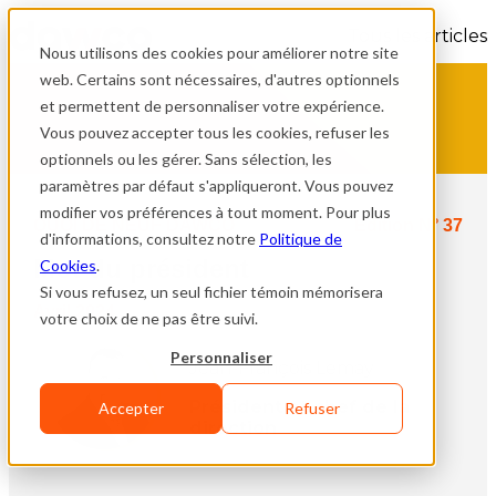
Tous les articles
Nous utilisons des cookies pour améliorer notre site
web. Certains sont nécessaires, d'autres optionnels
et permettent de personnaliser votre expérience.
Vous pouvez accepter tous les cookies, refuser les
optionnels ou les gérer. Sans sélection, les
paramètres par défaut s'appliqueront. Vous pouvez
modifier vos préférences à tout moment. Pour plus
QUOI DE NEUF DAWCO
Édition N° 37
d'informations, consultez notre
Politique de
Mot du président
Cookies
.
Si vous refusez, un seul fichier témoin mémorisera
Avril 2024
votre choix de ne pas être suivi.
Personnaliser
Jean-François Lemay
Président et chef de la
Accepter
Refuser
direction