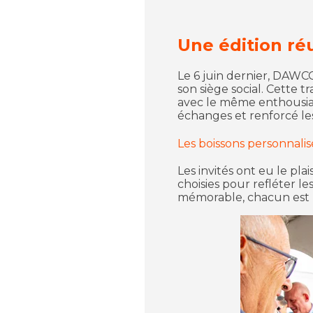
Une édition r
Le 6 juin dernier, DAWC
son siège social. Cette 
avec le même enthousias
échanges et renforcé les 
Les boissons personnali
Les invités ont eu le pl
choisies pour refléter l
mémorable, chacun est r